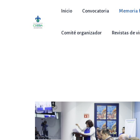
Ir
al
Inicio
Convocatoria
Memoria f
contenido
Comité organizador
Revistas de v