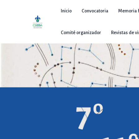
Ir
al
Inicio
Convocatoria
Memoria f
contenido
Comité organizador
Revistas de v