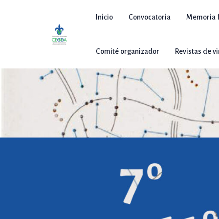
Ir
al
Inicio
Convocatoria
Memoria f
contenido
Comité organizador
Revistas de v