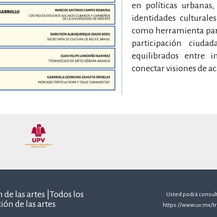
en políticas urbanas
identidades culturale
como herramienta par
participación ciud
equilibrados entre 
conectar visiones de ac
 de las artes |Todos los
Usted podrá consulta
ión de las artes
https://www.uv.mx/t